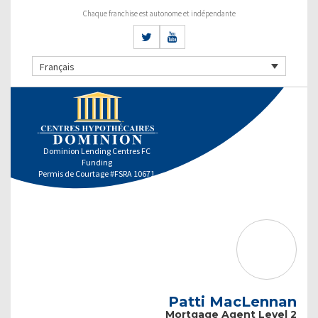
Chaque franchise est autonome et indépendante
Français
Dominion Lending Centres FC
Funding
Permis de Courtage #FSRA 10671
Patti MacLennan
Mortgage Agent Level 2