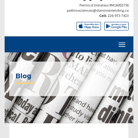
Permis d’initiateur #M16002756
pattimaclennan@dominionlending.ca
Cell:
226-973-7423
Blog