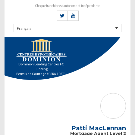
Chaque franchise est autonome et indépendante
Français
Dominion Lending Centres FC
Funding
Permis de Courtage #FSRA 10671
Patti MacLennan
Mortgage Agent Level 2