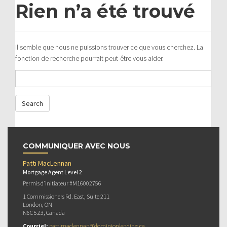
Rien n’a été trouvé
Il semble que nous ne puissions trouver ce que vous cherchez. La
fonction de recherche pourrait peut-être vous aider.
COMMUNIQUER AVEC NOUS
Patti MacLennan
Mortgage Agent Level 2
Permis d’initiateur #M16002756
1 Commissioners Rd. East, Suite 211
London, ON
N6C 5Z3, Canada
Courriel:
pattimaclennan@dominionlending.ca