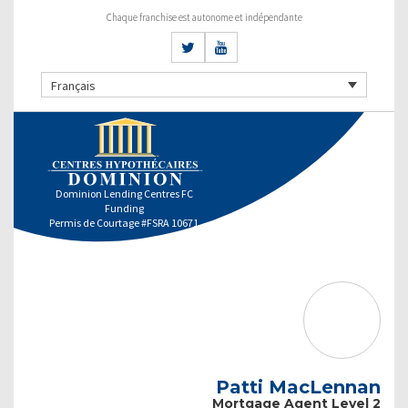
Chaque franchise est autonome et indépendante
Français
Dominion Lending Centres FC
Funding
Permis de Courtage #FSRA 10671
Patti MacLennan
Mortgage Agent Level 2