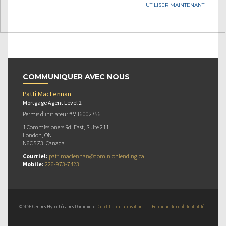
UTILISER MAINTENANT
COMMUNIQUER AVEC NOUS
Patti MacLennan
Mortgage Agent Level 2
Permis d’initiateur #M16002756
1 Commissioners Rd. East, Suite 211
London, ON
N6C 5Z3, Canada
Courriel:
pattimaclennan@dominionlending.ca
Mobile:
226-973-7423
© 2026 Centres Hypothécaires Dominion
Conditions d’utilisation
|
Politique de confidentialité