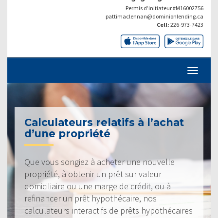
Permis d’initiateur #M16002756
pattimaclennan@dominionlending.ca
Cell:
226-973-7423
Calculateurs relatifs à l’achat
d’une propriété
Que vous songiez à acheter une nouvelle
propriété, à obtenir un prêt sur valeur
domiciliaire ou une marge de crédit, ou à
refinancer un prêt hypothécaire, nos
calculateurs interactifs de prêts hypothécaires