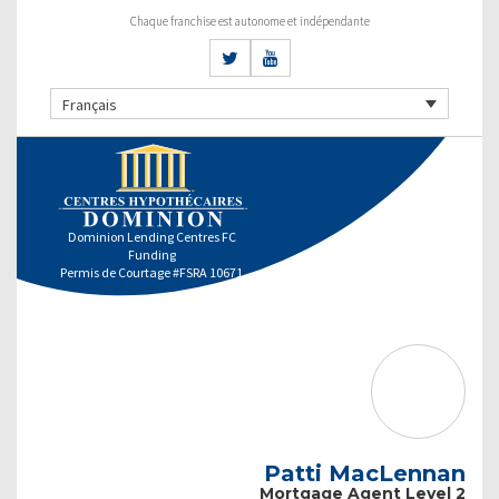
Chaque franchise est autonome et indépendante
Français
Dominion Lending Centres FC
Funding
Permis de Courtage #FSRA 10671
Patti MacLennan
Mortgage Agent Level 2