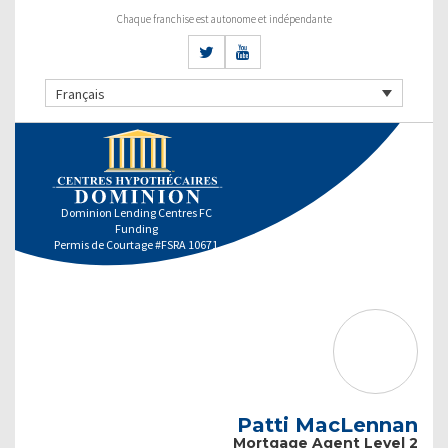
Chaque franchise est autonome et indépendante
Français
Dominion Lending Centres FC
Funding
Permis de Courtage #FSRA 10671
Patti MacLennan
Mortgage Agent Level 2