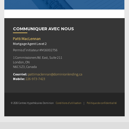
COMMUNIQUER AVEC NOUS
Patti MacLennan
Mortgage Agent Level 2
Permis d’initiateur #M16002756
1 Commissioners Rd. East, Suite 211
London, ON
N6C 5Z3, Canada
Courriel:
pattimaclennan@dominionlending.ca
Mobile:
226-973-7423
© 2026 Centres Hypothécaires Dominion
Conditions d’utilisation
|
Politique de confidentialité