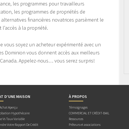
héance, les programmes pour travailleurs
ation, les programmes de propriétés de
alternatives financières novatrices parsèment le
 l’accès à la propriété.
ue vous soyez un acheteur expérimenté avec un
ires Dominion vous donnent accès aux meilleurs
au Canada. Appelez-nous… vous serez surpris!
AT D’UNE MAISON
À PROPOS
 Achat Aperçu
Témoignages
obation Hypothécaire
COMMERCIAL ET CRÉDIT-BAIL
e Vs Taux Variable
Ressources
dre Votre Rapport De Crédit
Prêteurs et associations