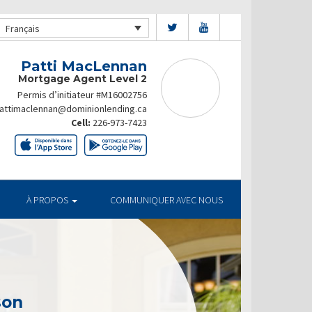
Français
Patti MacLennan
Mortgage Agent Level 2
Permis d’initiateur #M16002756
attimaclennan@dominionlending.ca
Cell:
226-973-7423
À PROPOS
COMMUNIQUER AVEC NOUS
son