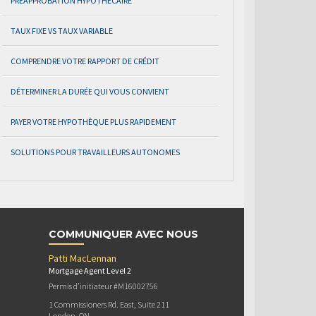
PRÉAPPROBATION HYPOTHÉCAIRE
TAUX FIXE VS TAUX VARIABLE
COMPRENDRE VOTRE RAPPORT DE CRÉDIT
DÉTERMINER LA DURÉE QUI VOUS CONVIENT
PAYER VOTRE HYPOTHÈQUE PLUS RAPIDEMENT
SOLUTIONS POUR TRAVAILLEURS AUTONOMES
COMMUNIQUER AVEC NOUS
Patti MacLennan
Mortgage Agent Level 2
Permis d’initiateur #M16002756
1 Commissioners Rd. East, Suite 211
London, ON