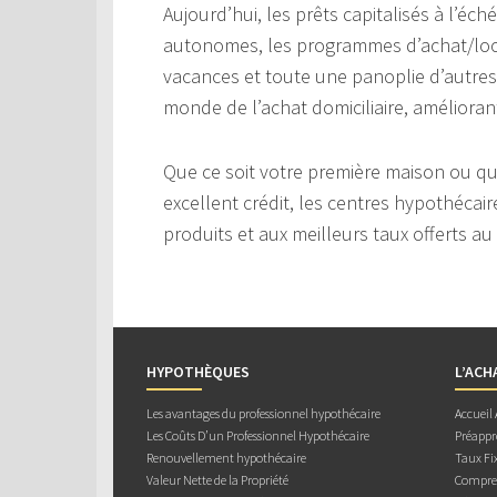
Aujourd’hui, les prêts capitalisés à l’éc
autonomes, les programmes d’achat/loc
vacances et toute une panoplie d’autres 
monde de l’achat domiciliaire, améliorant
Que ce soit votre première maison ou q
excellent crédit, les centres hypothéca
produits et aux meilleurs taux offerts 
HYPOTHÈQUES
L’ACH
Les avantages du professionnel hypothécaire
Accueil
Les Coûts D’un Professionnel Hypothécaire
Préappr
Renouvellement hypothécaire
Taux Fix
Valeur Nette de la Propriété
Compren