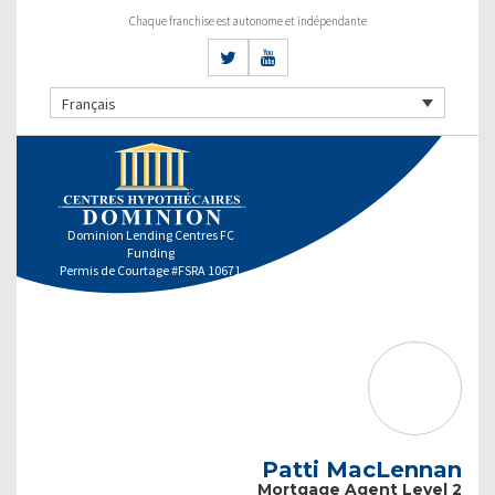
Chaque franchise est autonome et indépendante
Français
Dominion Lending Centres FC
Funding
Permis de Courtage #FSRA 10671
Patti MacLennan
Mortgage Agent Level 2